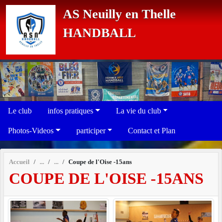
Panneau de gestion des cookies
AS Neuilly en Thelle
HANDBALL
Le club
infos pratiques
La vie du club
Photos-Videos
participer
Contact et Plan
Accueil
Coupe de l'Oise -15ans
COUPE DE L'OISE -15ANS