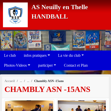
Panneau de gestion des cookies
AS Neuilly en Thelle
HANDBALL
Le club
infos pratiques
La vie du club
Photos-Videos
participer
Contact et Plan
Accueil
Chambly ASN -15ans
CHAMBLY ASN -15ANS