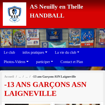
Panneau de gestion des cookies
AS Neuilly en Thelle
HANDBALL
Le club
infos pratiques
La vie du club
Photos-Videos
participer
Contact et Plan
Accueil
-13 ans Garçons ASN Laigneville
-13 ANS GARÇONS ASN
LAIGNEVILLE