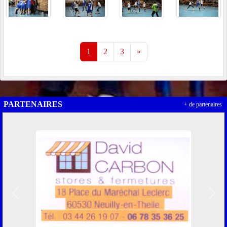
1
2
3
»
PARTENAIRES
+ de partenaires
Précedent
Suiv