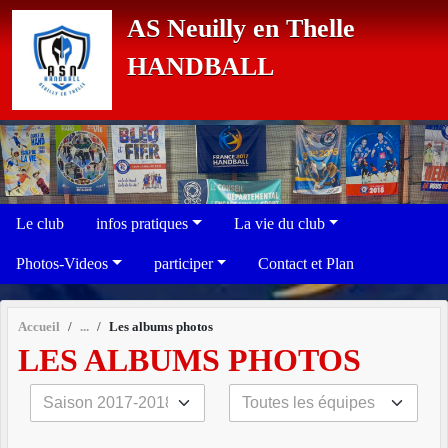
Panneau de gestion des cookies
AS Neuilly en Thelle
HANDBALL
Le club
infos pratiques
La vie du club
Photos-Videos
participer
Contact et Plan
Accueil
Les albums photos
LES ALBUMS PHOTOS