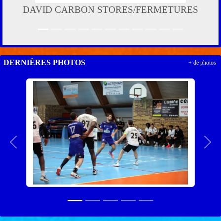
DAVID CARBON STORES/FERMETURES
DERNIÈRES PHOTOS
+ de photos
Précedent
Suiv