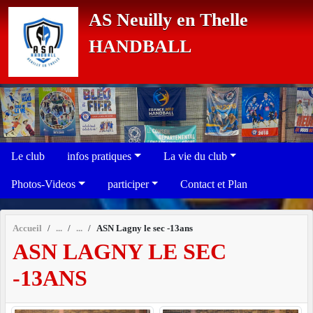
Panneau de gestion des cookies
AS Neuilly en Thelle
HANDBALL
Le club
infos pratiques
La vie du club
Photos-Videos
participer
Contact et Plan
Accueil
ASN Lagny le sec -13ans
ASN LAGNY LE SEC
-13ANS