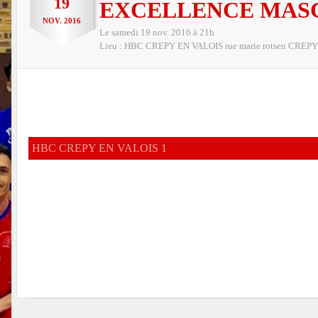
19
EXCELLENCE MAS
NOV.
2016
Le
samedi
19
nov.
2016
à 21h
Lieu :
HBC CREPY EN VALOIS
rue marie rotsen
CREPY
HBC CREPY EN VALOIS 1