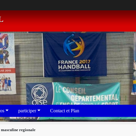
L
eos
participer
Contact et Plan
e masculine regionale