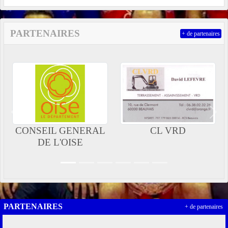
PARTENAIRES
+ de partenaires
Précedent
Suiv
CONSEIL GENERAL
CL VRD
DE L'OISE
PARTENAIRES
+ de partenaires