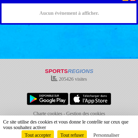
Aucun évènement à afficher.
SPORTS
REGIONS
205426
visites
Charte cookies
Gestion des cookies
Informations légales
Signaler un contenu inapproprié
Ce site utilise des cookies et vous donne le contrôle sur ceux que
vous souhaitez activer
Tout accepter
Tout refuser
Personnaliser
Envie de participer ?
Connexion