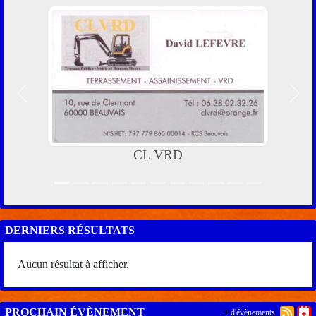
Précedent
Suiv
CL VRD
DERNIERS RÉSULTATS
Aucun résultat à afficher.
PROCHAIN ÉVÈNEMENT
+ d'évènements