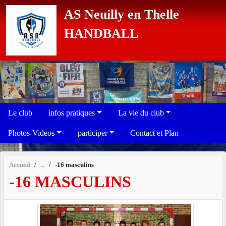
Panneau de gestion des cookies
AS Neuilly en Thelle
HANDBALL
Le club
infos pratiques
La vie du club
Photos-Videos
participer
Contact et Plan
Accueil
-16 masculins
-16 MASCULINS