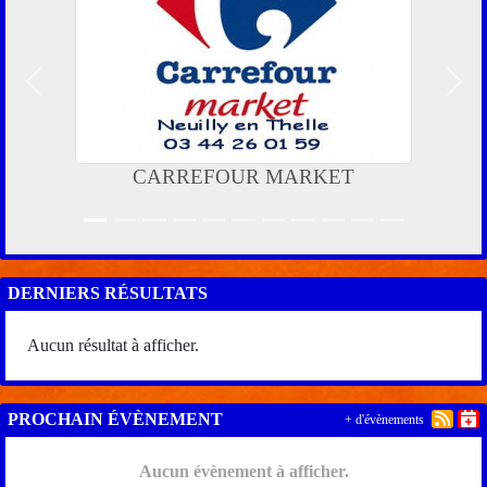
Précedent
Suiv
CARREFOUR MARKET
DERNIERS RÉSULTATS
Aucun résultat à afficher.
PROCHAIN ÉVÈNEMENT
+ d'évènements
Aucun évènement à afficher.