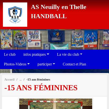
Panneau de gestion des cookies
AS Neuilly en Thelle
HANDBALL
Le club
infos pratiques
La vie du club
Photos-Videos
participer
Contact et Plan
Accueil
-15 ans féminines
-15 ANS FÉMININES